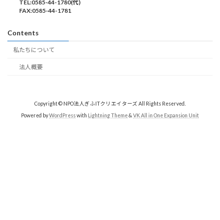
TEL:0585-44-1780(代)
FAX:0585-44-1781
Contents
私たちについて
法人概要
Copyright © NPO法人ぎふITクリエイターズ All Rights Reserved.
Powered by
WordPress
with
Lightning Theme
&
VK All in One Expansion Unit