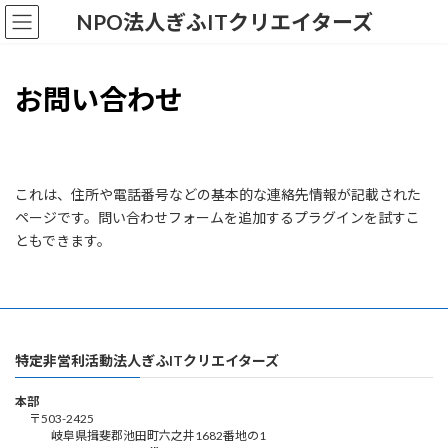
コ
ナ
NPO法人ぎふITクリエイターズ
ン
ビ
テ
ゲ
ン
ー
ツ
シ
お問い合わせ
へ
ョ
ス
ン
キ
に
ッ
移
プ
動
これは、住所や電話番号などの基本的な連絡先情報が記載された
ページです。問い合わせフォームを追加するプラグインを試すこ
ともできます。
特定非営利活動法人ぎふITクリエイターズ
本部
〒503-2425
岐阜県揖斐郡池田町六之井1682番地の1